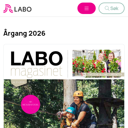
Søk
Årgang 2026