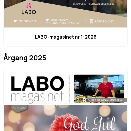
LABO-magasinet nr 1-2026
Årgang 2025