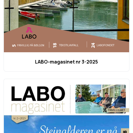
LABO-magasinet nr 3-2025