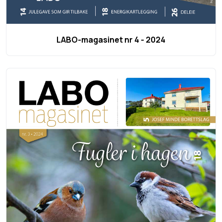
LABO-magasinet nr 4 - 2024