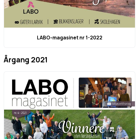
LABO-magasinet nr 1-2022
Årgang 2021