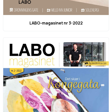
LABO-magasinet nr 3-2022