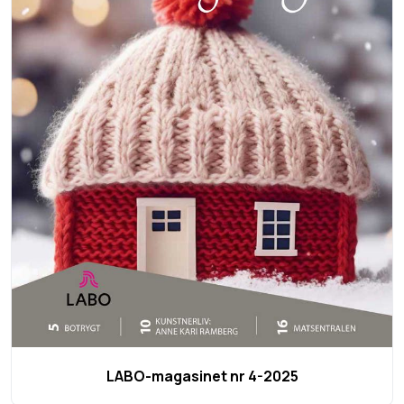
LABO-magasinet nr 4-2025