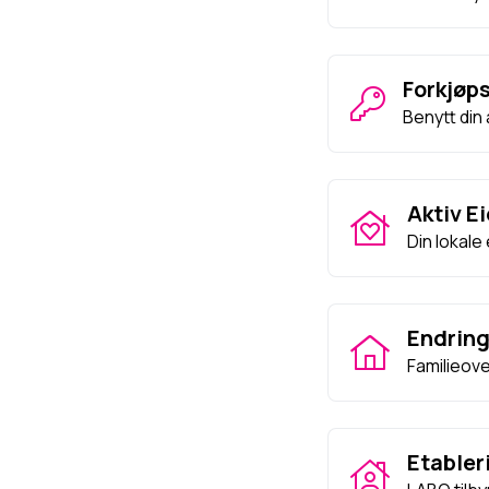
Forkjøps
Benytt din 
Aktiv 
Din lokale
Endring
Familieove
Etabler