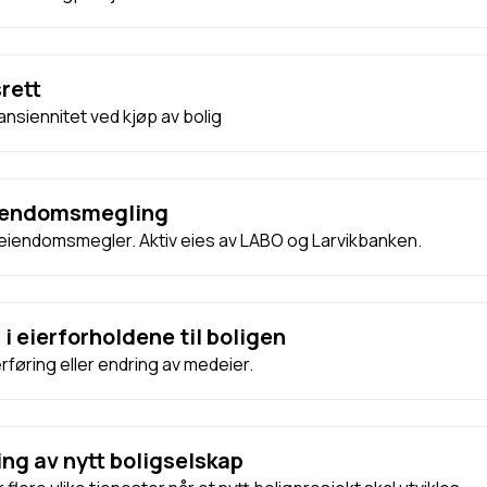
rett
ansiennitet ved kjøp av bolig
Eiendomsmegling
 eiendomsmegler. Aktiv eies av LABO og Larvikbanken.
 i eierforholdene til boligen
rføring eller endring av medeier.
ing av nytt boligselskap