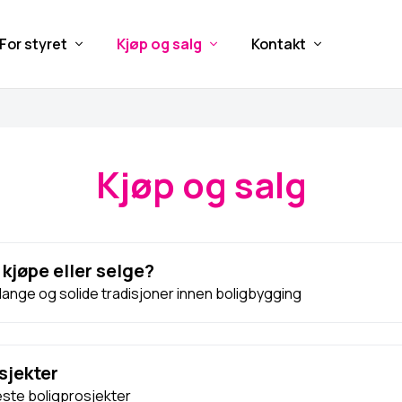
For styret
Kjøp og salg
Kontakt
Kjøp og salg
 kjøpe eller selge?
lange og solide tradisjoner innen boligbygging
sjekter
este boligprosjekter