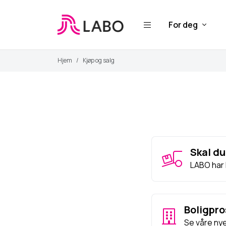
For deg
Hjem
Kjøp og salg
Skal du
LABO har 
Boligpro
Se våre ny