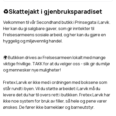
♻️Skattejakt i gjenbruksparadiset
Velkommen til vår Secondhand butikk i Prinsegata i Larvik.
Her kan du gi salgbare gaver, som gir inntekter til
Frelsesarmeens sosiale arbeid, og her kan du gjøre en
hyggelig og miljøvennlig handel.
🌍 Butikken drives av Frelsesarmeen lokalt med mange
viktige frivillige. TAKK for at du velger oss - slik gir du miljø
og mennesker nye muligheter!
Fretex Larvik er ikke med i ordningen med boksene som
står rundt i byen. Vil du støtte arbeidet i Larvik må du
levere det du har til overs rett i butikken. Fretex Larvik har
ikke noe system for bruk av filler, så hele og pene varer
ønskes. De fører ikke barneklær og barneutstyr.